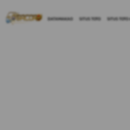
Skip
to
content
DATAMAKAO
SITUS TOTO
SITUS TOTO