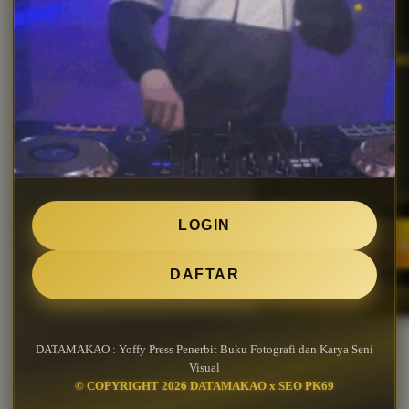
B
LOGIN
DAFTAR
DATAMAKAO : Yoffy Press Penerbit Buku Fotografi dan Karya Seni
Visual
© COPYRIGHT 2026 DATAMAKAO x SEO PK69