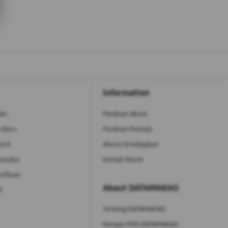
Information
ber
Panduan Akses
n Baru
Panduan Pemula
ord
Aturan & Kebijakan
ansaksi
Kontak Resmi
ifikasi
About DATAMAKAO
P
Tentang DATAMAKAO
Kenapa Pilih DATAMAKAO