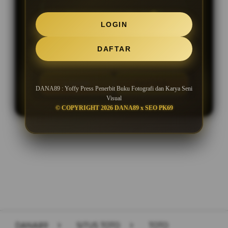
Minimal Deposit Rp. 10.000
LOGIN
Minimal Withdraw Rp 50.000
DAFTAR
LOGIN
DAFTAR
DANA89 : Yoffy Press Penerbit Buku Fotografi dan Karya Seni
Visual
© COPYRIGHT 2026 DANA89 x SEO PK69
Layer Popup Close
DANA89
>
SITUS TOTO
>
TOTO