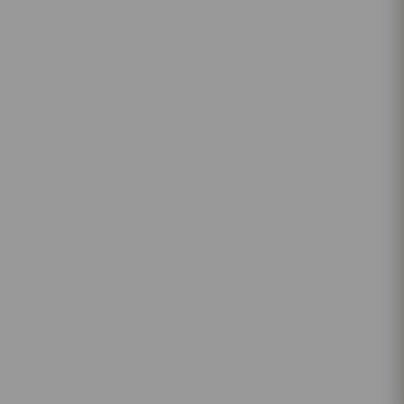
Layer Popup Close