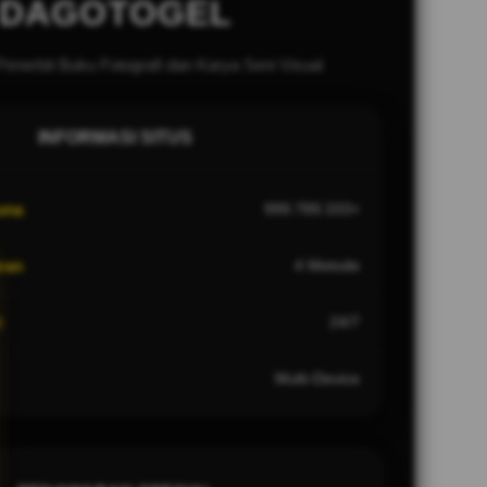
DAGOTOGEL
Penerbit Buku Fotografi dan Karya Seni Visual
INFORMASI SITUS
una
999.789.333+
ran
4 Metode
t
24/7
Multi-Device