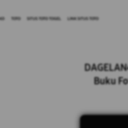
 4D
TOTO
SITUS TOTO TOGEL
LINK SITUS TOTO
DAGELAN4D
Buku Fo