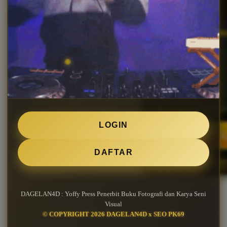
B
LOGIN
DAFTAR
DAGELAN4D : Yoffy Press Penerbit Buku Fotografi dan Karya Seni
Visual
© COPYRIGHT 2026 DAGELAN4D x SEO PK69