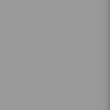
Layer Popup Close