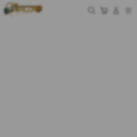
Skip
to
Cari
Troli
Login
Navigation
content