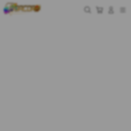
Skip
to
Cari
Troli
Login
Navigation
content