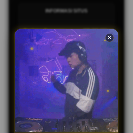
INFORMASI SITUS
Penilaian Pengguna
999.789.333+
Sistem Pembayaran
4 Metode
Layanan Support
24/7
Platform
Multi-Device
PENAWARAN SPESIAL
BONUS NEW MEMBER UP TO 10%