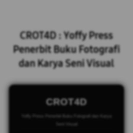
CROT4D : Yoffy Press
Penerbit Buku Fotografi
dan Karya Seni Visual
CROT4D
Yoffy Press Penerbit Buku Fotografi dan Karya
Seni Visual