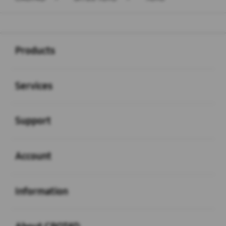
Buka
Footer Navigation
Products
Buka
Services
Buka
Support
Buka
Account
Buka
Information
Buka