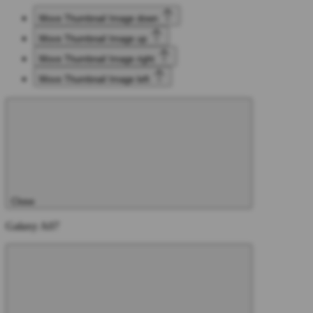
Move Thumbnail Image down
Move Thumbnail Image up
Move Thumbnail Image right
Move Thumbnail Image left
Close
Galaxy A07