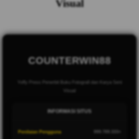
Visual
COUNTERWIN88
Yoffy Press Penerbit Buku Fotografi dan Karya Seni
Visual
INFORMASI SITUS
Penilaian Pengguna
999.789.333+