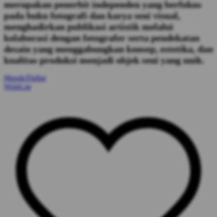
merupakan penerbit independen yang berfokus
pada buku fotografi dan karya seni visual,
menghadirkan publikasi artistik melalui
kolaborasi dengan fotografer serta pendekatan
desain yang menggabungkan konsep, estetika, dan
kualitas produksi menjadi objek seni yang unik.
Masuk/Daftar
WishList