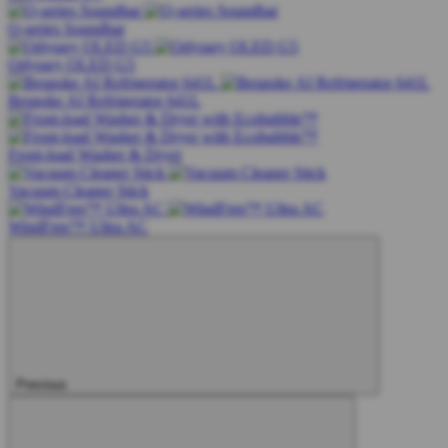
Q-series Soundbar
Odyssey OLED G5
Bespoke AI Refrigerator 641L
Front-load Washer & Dryer
Vacuum Cleaner Stick
WindFree™ Ultra AC
Previous