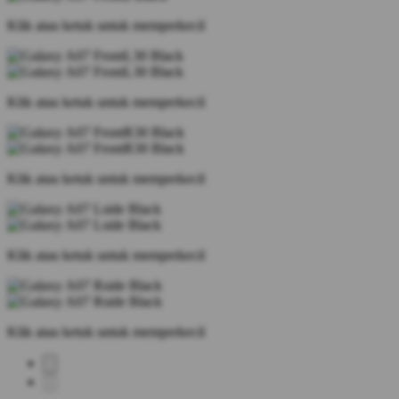
Klik atau ketuk untuk memperkecil
Klik atau ketuk untuk memperkecil
Klik atau ketuk untuk memperkecil
Klik atau ketuk untuk memperkecil
Klik atau ketuk untuk memperkecil