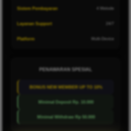
Sistem Pembayaran
4 Metode
Layanan Support
24/7
Platform
Multi-Device
PENAWARAN SPESIAL
BONUS NEW MEMBER UP TO 10%
Minimal Deposit Rp. 10.000
Minimal Withdraw Rp 50.000