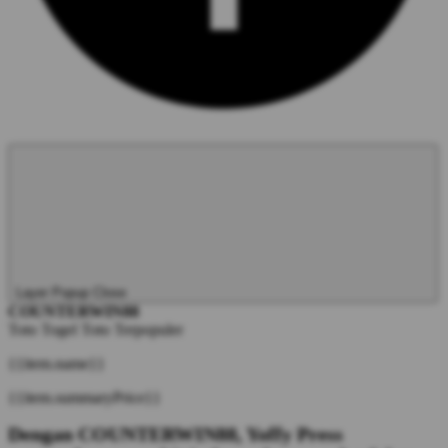
Layer Popup Close
COUNTERWIN88
Toto Togel
Toto
Terpopuler
{{item.name}}
{{item.summaryPrice}}
Dengan COUNTERWIN88, Yoffy Press