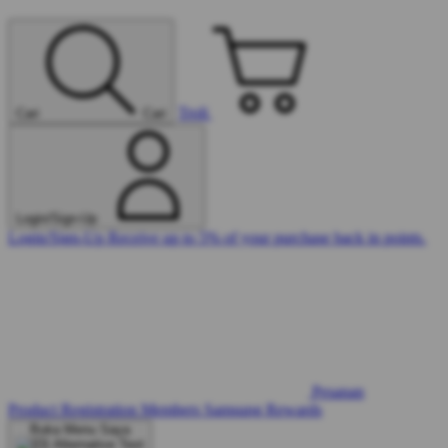
Troli
Cari
Cari
Login/Sign-Up
Login/Sign-Up
Receive up to 5% of your purchase back in points.
Pesanan
Product Registration
Members
Samsung Rewards
Buka Menu Saya