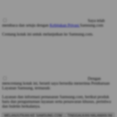
Saya telah
membaca dan setuju dengan
Kebijakan Privasi
Samsung.com
Centang kotak ini untuk melanjutkan ke Samsung.com.
Dengan
mencentang kotak ini, berarti saya bersedia menerima Pembaruan
Layanan Samsung, termasuk:
Layanan dan informasi pemasaran Samsung.com, berikut produk
baru dan pengumuman layanan serta penawaran khusus, peristiwa
dan buletin berkalanya.
MELANJUTKAN KE SAMSUNG.COM
TINGGALKAN HALAMAN INI