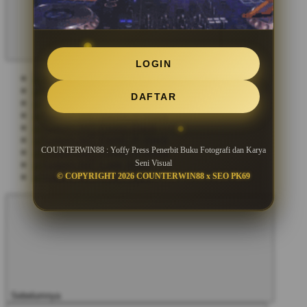
LOGIN
DAFTAR
COUNTERWIN88 : Yoffy Press Penerbit Buku Fotografi dan Karya
Seni Visual
© COPYRIGHT 2026 COUNTERWIN88 x SEO PK69
Sebelumnya