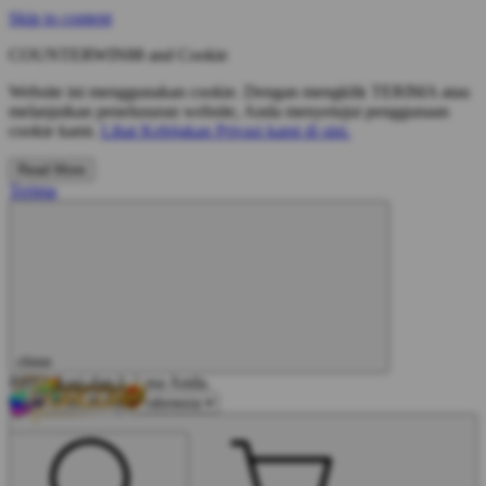
Skip to content
COUNTERWIN88 and Cookie
Website ini menggunakan cookie. Dengan mengklik TERIMA atau
melanjutkan penelusuran website, Anda menyetujui penggunaan
cookie kami.
Lihat Kebijakan Privasi kami di sini.
Read More
Terima
close
Pilih lokasi dan bahasa Anda.