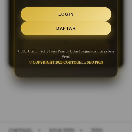
Minimal Deposit Rp. 10.000
LOGIN
Minimal Withdraw Rp 50.000
DAFTAR
LOGIN
DAFTAR
COKTOGEL : Yoffy Press Penerbit Buku Fotografi dan Karya Seni
Visual
© COPYRIGHT 2026 COKTOGEL x SEO PK69
Layer Popup Close
COKTOGEL
>
SITUS TOTO
>
TOTO