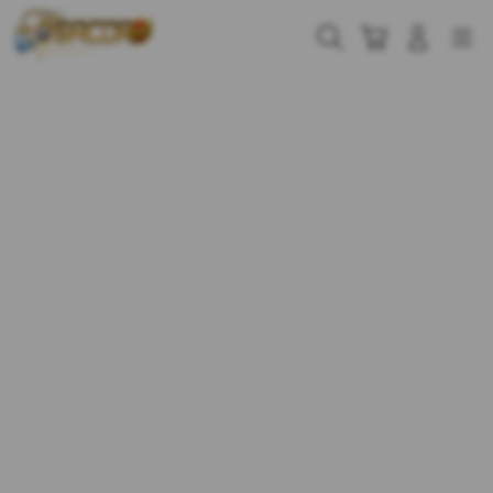
Skip
to
Cari
Troli
Login
Navigation
content