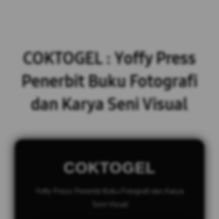
COKTOGEL : Yoffy Press
Penerbit Buku Fotografi
dan Karya Seni Visual
COKTOGEL
Yoffy Press Penerbit Buku Fotografi dan Karya
Seni Visual