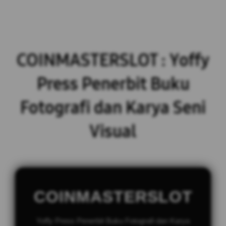
COINMASTERSLOT : Yoffy
Press Penerbit Buku
Fotografi dan Karya Seni
Visual
COINMASTERSLOT
Yoffy Press Penerbit Buku Fotografi dan Karya