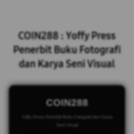
COIN288 : Yoffy Press
Penerbit Buku Fotografi
dan Karya Seni Visual
COIN288
Yoffy Press Penerbit Buku Fotografi dan Karya
Seni Visual