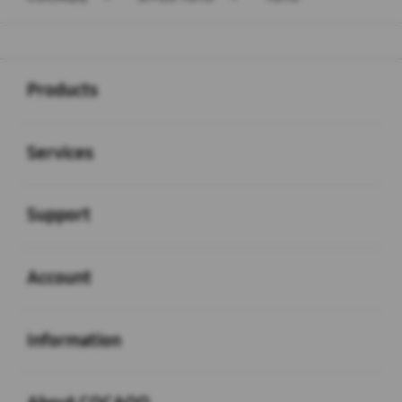
Buka
Footer Navigation
Products
Buka
Services
Buka
Support
Buka
Account
Buka
Information
Buka