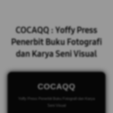
COCAQQ : Yoffy Press
Penerbit Buku Fotografi
dan Karya Seni Visual
COCAQQ
Yoffy Press Penerbit Buku Fotografi dan Karya
Seni Visual