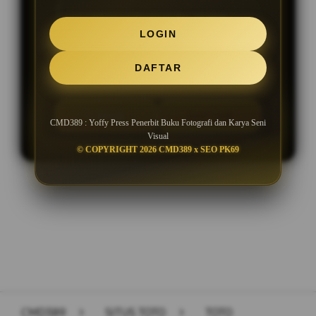
Minimal Deposit Rp. 10.000
LOGIN
Minimal Withdraw Rp 50.000
DAFTAR
LOGIN
DAFTAR
CMD389 : Yoffy Press Penerbit Buku Fotografi dan Karya Seni
Visual
© COPYRIGHT 2026 CMD389 x SEO PK69
Layer Popup Close
CMD389
>
SITUS TOTO
>
TOTO