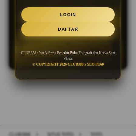
Minimal Deposit Rp. 10.000
LOGIN
Minimal Withdraw Rp 50.000
DAFTAR
LOGIN
DAFTAR
CLUB388 : Yoffy Press Penerbit Buku Fotografi dan Karya Seni
Visual
© COPYRIGHT 2026 CLUB388 x SEO PK69
Layer Popup Close
CLUB388
>
SITUS TOTO
>
TOTO