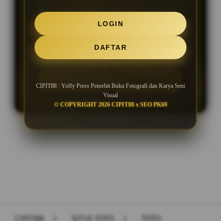
Minimal Deposit Rp. 10.000
LOGIN
Minimal Withdraw Rp 50.000
DAFTAR
LOGIN
DAFTAR
CIPIT88 : Yoffy Press Penerbit Buku Fotografi dan Karya Seni
Visual
© COPYRIGHT 2026 CIPIT88 x SEO PK69
Layer Popup Close
CIPIT88
>
SITUS TOTO
>
TOTO