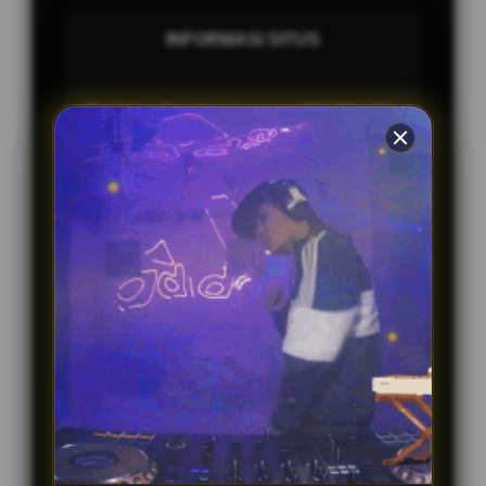
INFORMASI SITUS
Penilaian Pengguna
999.789.333+
Sistem Pembayaran
4 Metode
Layanan Support
24/7
Platform
Multi-Device
PENAWARAN SPESIAL
BONUS NEW MEMBER UP TO 10%