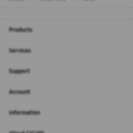
Buka
Footer Navigation
Products
Buka
Services
Buka
Support
Buka
Account
Buka
Information
Buka