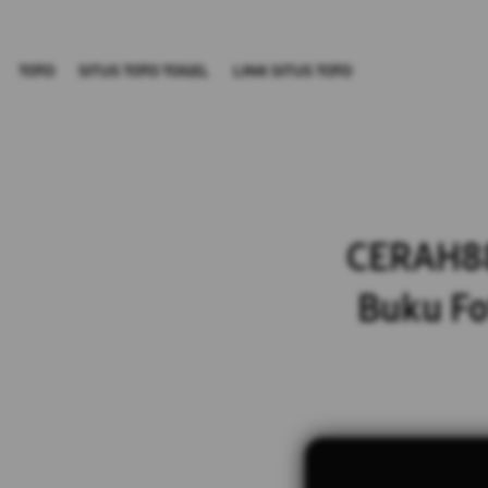
TOTO
SITUS TOTO TOGEL
LINK SITUS TOTO
CERAH88 
Buku Fo