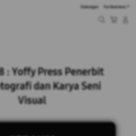
Dukungan
For Business
Cari
Troli
Login/Sign-Up
Cari
: Yoffy Press Penerbit
tografi dan Karya Seni
Visual