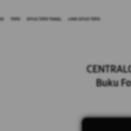
4D
TOTO
SITUS TOTO TOGEL
LINK SITUS TOTO
CENTRALQQ
Buku Fo