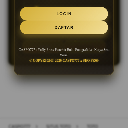
Minimal Deposit Rp. 10.000
LOGIN
Minimal Withdraw Rp 50.000
DAFTAR
LOGIN
DAFTAR
CASPO777 : Yoffy Press Penerbit Buku Fotografi dan Karya Seni
Visual
© COPYRIGHT 2026 CASPO777 x SEO PK69
Layer Popup Close
CASPO777
>
SITUS TOTO
>
TOTO