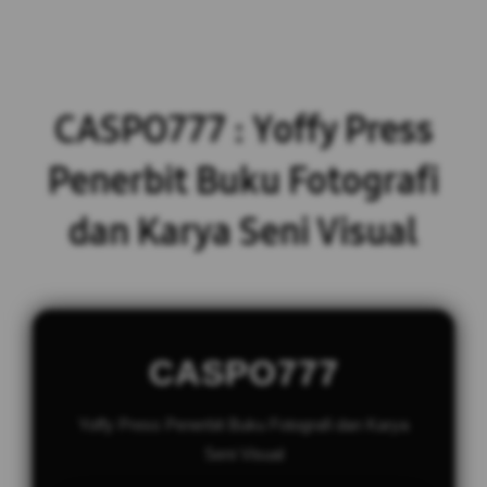
CASPO777 : Yoffy Press
Penerbit Buku Fotografi
dan Karya Seni Visual
CASPO777
Yoffy Press Penerbit Buku Fotografi dan Karya
Seni Visual