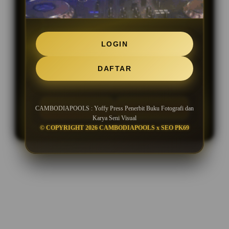
BONUS NEW MEMBER UP TO 10%
Minimal Deposit Rp. 10.000
LOGIN
Minimal Withdraw Rp 50.000
DAFTAR
LOGIN
DAFTAR
CAMBODIAPOOLS : Yoffy Press Penerbit Buku Fotografi dan
Karya Seni Visual
© COPYRIGHT 2026 CAMBODIAPOOLS x SEO PK69
Layer Popup Close