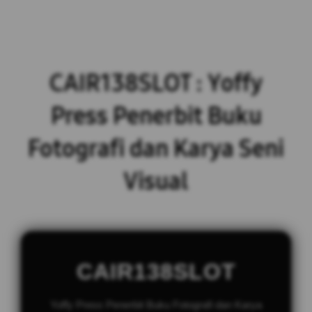
CAIR138SLOT : Yoffy
Press Penerbit Buku
Fotografi dan Karya Seni
Visual
CAIR138SLOT
Yoffy Press Penerbit Buku Fotografi dan Karya