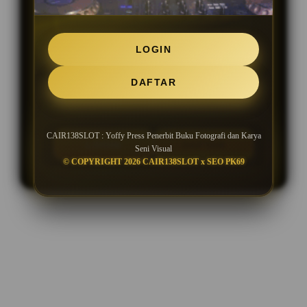
BONUS NEW MEMBER UP TO 10%
LOGIN
Minimal Deposit Rp. 10.000
DAFTAR
Minimal Withdraw Rp 50.000
CAIR138SLOT : Yoffy Press Penerbit Buku Fotografi dan Karya
LOGIN
DAFTAR
Seni Visual
© COPYRIGHT 2026 CAIR138SLOT x SEO PK69
Layer Popup Close