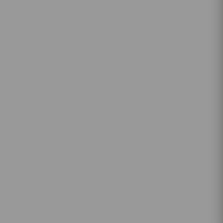
Layer Popup Close