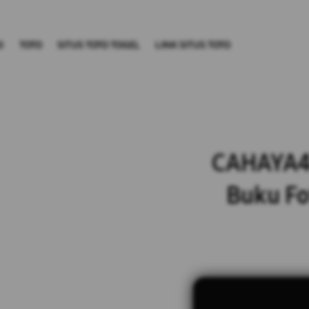
D
TOTO
SITUS TOTO TOGEL
LINK SITUS TOTO
CAHAYA4D
Buku Fo