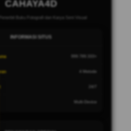
CAHAYA4D
Penerbit Buku Fotografi dan Karya Seni Visual
INFORMASI SITUS
una
999.789.333+
ran
4 Metode
t
24/7
Multi-Device