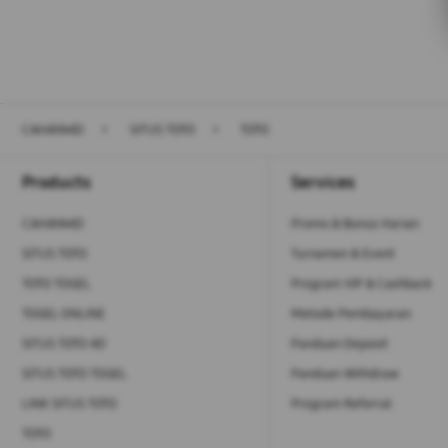
CAHAYA4D
>
SITUS TOTO
>
TOTO
Footer Navigation
Products
Services
CAHAYA4D
Promo & Bonus Harian
SITUS TOTO
Turnamen & Event
TOTO TOGEL
Program VIP & Cashback
TOGEL ONLINE
Metode Pembayaran
SITUS TOTO 4D
Panduan Deposit
SITUS TOTO TOGEL
Panduan Withdraw
LINK SITUS TOTO
Program Referral
TOTO