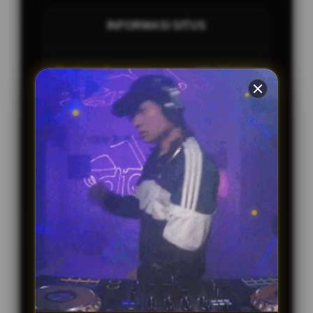
INFORMASI SITUS
Penilaian Pengguna
999.789.333+
Sistem Pembayaran
4 Metode
Layanan Support
24/7
Platform
Multi-Device
PENAWARAN SPESIAL
BONUS NEW MEMBER UP TO 10%