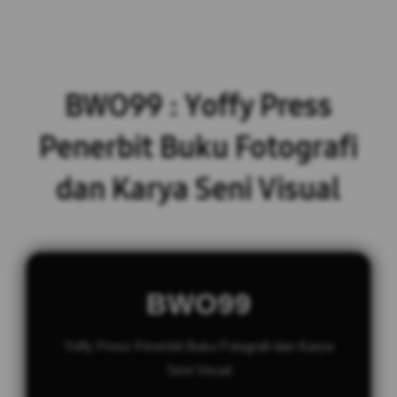
BWO99 : Yoffy Press
Penerbit Buku Fotografi
dan Karya Seni Visual
BWO99
Yoffy Press Penerbit Buku Fotografi dan Karya
Seni Visual