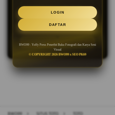
Minimal Deposit Rp. 10.000
LOGIN
Minimal Withdraw Rp 50.000
DAFTAR
LOGIN
DAFTAR
BWO99 : Yoffy Press Penerbit Buku Fotografi dan Karya Seni
Visual
© COPYRIGHT 2026 BWO99 x SEO PK69
Layer Popup Close
BWO99
>
SITUS TOTO
>
TOTO