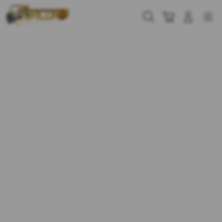
Skip
to
Cari
Troli
Login
Navigation
content