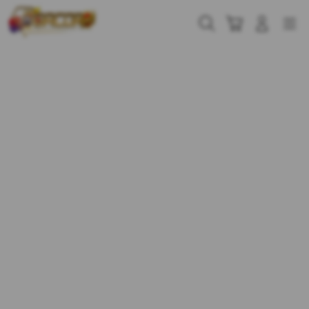
Skip
to
Cari
Troli
Login
Navigation
content