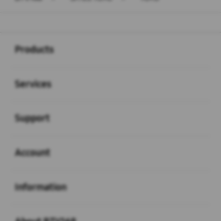
Buka
Footer Navigation
Products
Buka
Services
Buka
Support
Buka
Account
Buka
Information
Buka