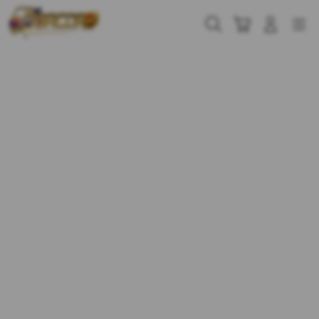
Skip
to
Cari
Troli
Login
Navigation
content