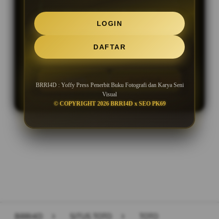
Minimal Deposit Rp. 10.000
LOGIN
Minimal Withdraw Rp 50.000
DAFTAR
LOGIN
DAFTAR
BRRI4D : Yoffy Press Penerbit Buku Fotografi dan Karya Seni
Visual
© COPYRIGHT 2026 BRRI4D x SEO PK69
Layer Popup Close
BRRI4D
>
SITUS TOTO
>
TOTO