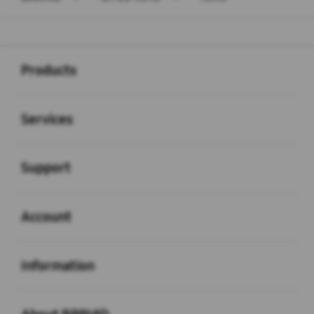
Buka
Footer Navigation
Products
Buka
Services
Buka
Support
Buka
Account
Buka
Information
Buka