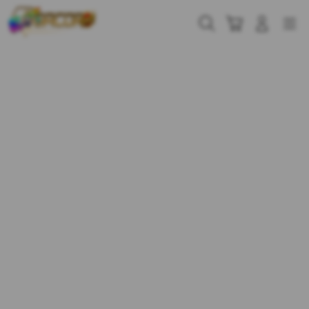
Skip
to
Cari
Troli
Login
Navigation
content