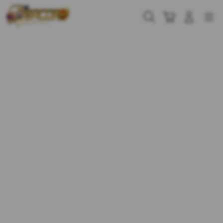
Skip
to
Cari
Troli
Login
Navigation
content