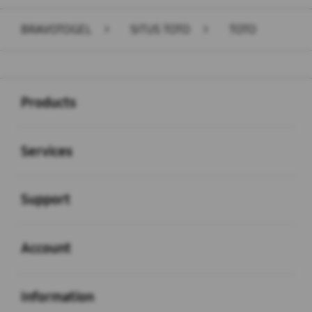
BRAVOTOGEL
>
SITUS TOTO
>
TOTO
Buka
Footer Navigation
Products
Buka
Services
Buka
Support
Buka
Account
Buka
Information