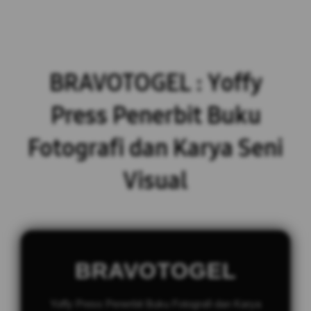
BRAVOTOGEL : Yoffy
Press Penerbit Buku
Fotografi dan Karya Seni
Visual
BRAVOTOGEL
Yoffy Press Penerbit Buku Fotografi dan Karya