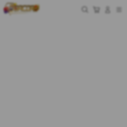
Skip
to
Cari
Troli
Login
Navigation
content