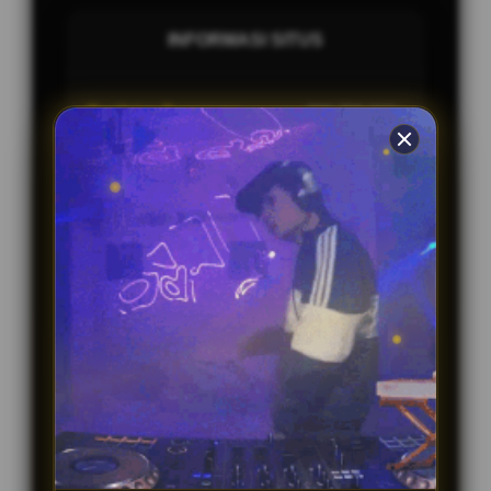
INFORMASI SITUS
Penilaian Pengguna
999.789.333+
Sistem Pembayaran
4 Metode
Layanan Support
24/7
Platform
Multi-Device
PENAWARAN SPESIAL
BONUS NEW MEMBER UP TO 10%