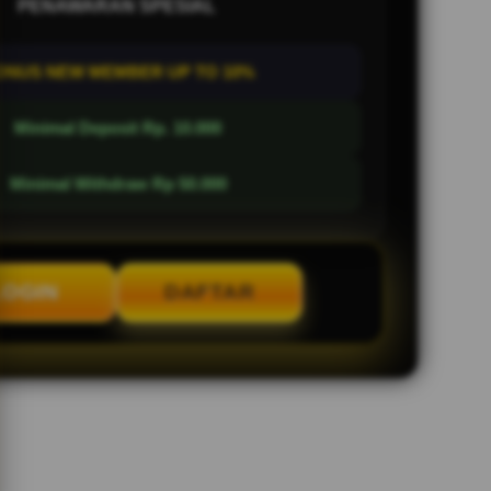
PENAWARAN SPESIAL
ONUS NEW MEMBER UP TO 10%
Minimal Deposit Rp. 10.000
Minimal Withdraw Rp 50.000
LOGIN
DAFTAR