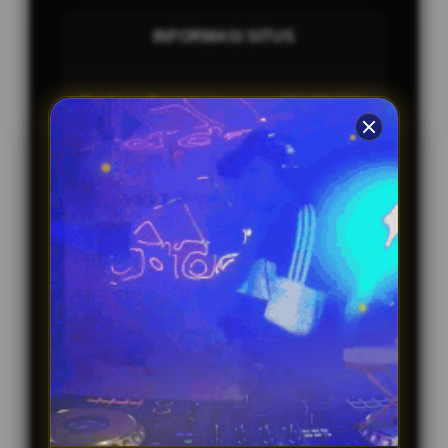
INFORMASI SITUS
Penilaian Pengguna
999.789.333+
Sistem Pembayaran
4 Metode
Layanan Support
24/7
Platform
Multi-Device
PENAWARAN SPESIAL
BONUS NEW MEMBER UP TO 10%