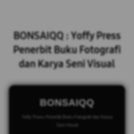
BONSAIQQ : Yoffy Press
Penerbit Buku Fotografi
dan Karya Seni Visual
BONSAIQQ
Yoffy Press Penerbit Buku Fotografi dan Karya
Seni Visual