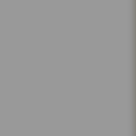
Layer Popup Close