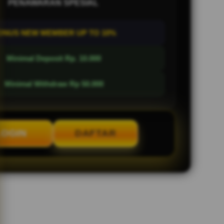
PENAWARAN SPESIAL
ONUS NEW MEMBER UP TO 10%
Minimal Deposit Rp. 10.000
Minimal Withdraw Rp 50.000
LOGIN
DAFTAR