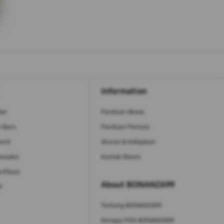
Information
ber
Panduan Akses
n Baru
Panduan Pemula
ord
Aturan & Kebijakan
ansaksi
Kontak Resmi
ifikasi
About BONANZA99
P
Tentang BONANZA99
Kenapa Pilih BONANZA99