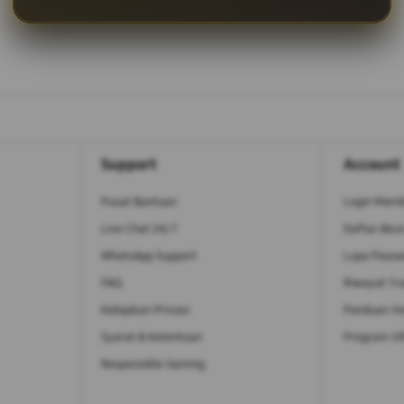
Support
Account
Pusat Bantuan
Login Mem
Live Chat 24/7
Daftar Aku
WhatsApp Support
Lupa Passw
FAQ
Riwayat Tr
Kebijakan Privasi
Panduan Ver
Syarat & Ketentuan
Program VI
Responsible Gaming