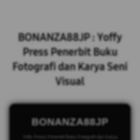
BONANZA88JP : Yoffy
Press Penerbit Buku
Fotografi dan Karya Seni
Visual
BONANZA88JP
Yoffy Press Penerbit Buku Fotografi dan Karya