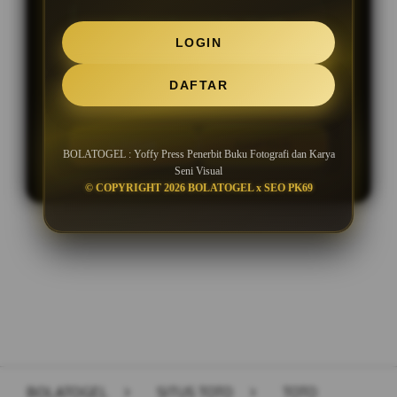
Minimal Deposit Rp. 10.000
LOGIN
Minimal Withdraw Rp 50.000
DAFTAR
LOGIN
DAFTAR
BOLATOGEL : Yoffy Press Penerbit Buku Fotografi dan Karya
Seni Visual
© COPYRIGHT 2026 BOLATOGEL x SEO PK69
Layer Popup Close
BOLATOGEL
>
SITUS TOTO
>
TOTO