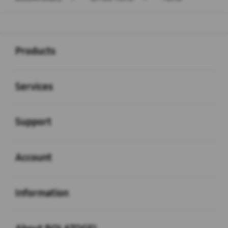
Buka
Footer Navigation
Products
Buka
Services
Buka
Support
Buka
Account
Buka
Information
Buka