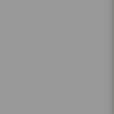
Layer Popup Close