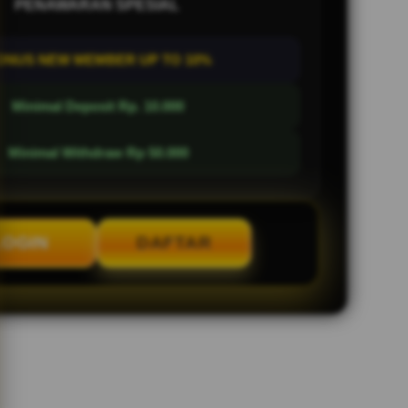
PENAWARAN SPESIAL
ONUS NEW MEMBER UP TO 10%
Minimal Deposit Rp. 10.000
Minimal Withdraw Rp 50.000
LOGIN
DAFTAR