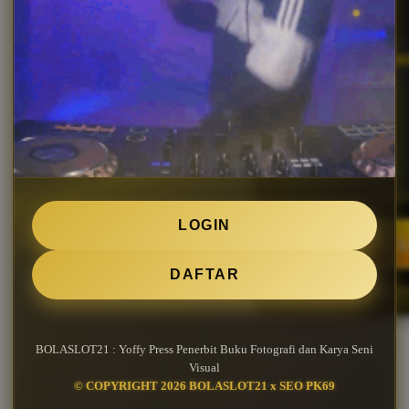
B
LOGIN
DAFTAR
BOLASLOT21 : Yoffy Press Penerbit Buku Fotografi dan Karya Seni
Visual
© COPYRIGHT 2026 BOLASLOT21 x SEO PK69