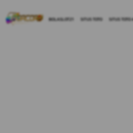
Skip
to
content
BOLASLOT21
SITUS TOTO
SITUS TOTO