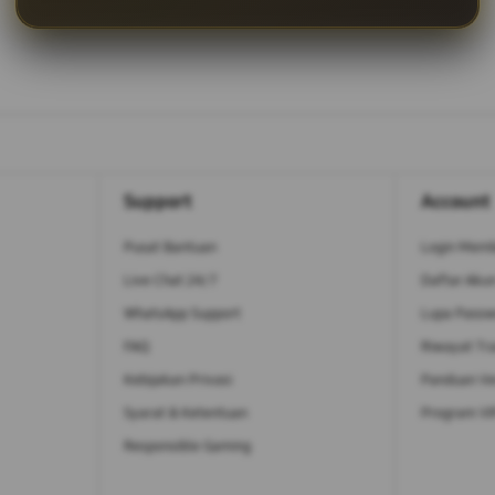
Support
Account
Pusat Bantuan
Login Mem
Live Chat 24/7
Daftar Aku
WhatsApp Support
Lupa Passw
FAQ
Riwayat Tr
Kebijakan Privasi
Panduan Ver
Syarat & Ketentuan
Program VI
Responsible Gaming