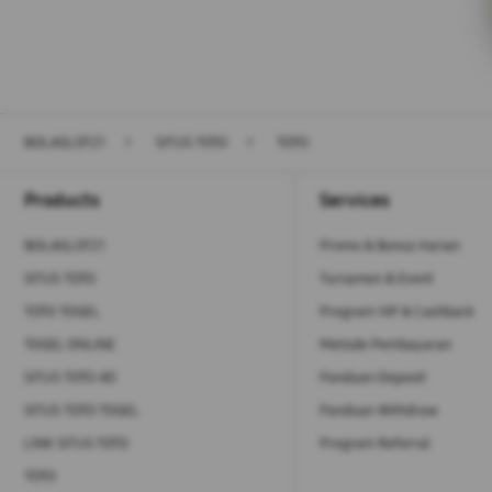
BOLASLOT21
>
SITUS TOTO
>
TOTO
Footer Navigation
Products
Services
BOLASLOT21
Promo & Bonus Harian
SITUS TOTO
Turnamen & Event
TOTO TOGEL
Program VIP & Cashback
TOGEL ONLINE
Metode Pembayaran
SITUS TOTO 4D
Panduan Deposit
SITUS TOTO TOGEL
Panduan Withdraw
LINK SITUS TOTO
Program Referral
TOTO