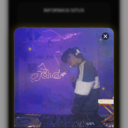
INFORMASI SITUS
Penilaian Pengguna
999.789.333+
Sistem Pembayaran
4 Metode
Layanan Support
24/7
Platform
Multi-Device
PENAWARAN SPESIAL
BONUS NEW MEMBER UP TO 10%