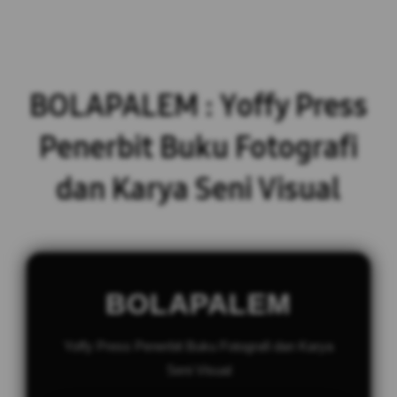
BOLAPALEM : Yoffy Press
Penerbit Buku Fotografi
dan Karya Seni Visual
BOLAPALEM
Yoffy Press Penerbit Buku Fotografi dan Karya
Seni Visual