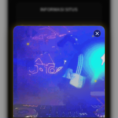
INFORMASI SITUS
Penilaian Pengguna
999.789.333+
Sistem Pembayaran
4 Metode
Layanan Support
24/7
Platform
Multi-Device
PENAWARAN SPESIAL
BONUS NEW MEMBER UP TO 10%