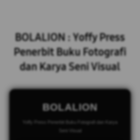
BOLALION : Yoffy Press
Penerbit Buku Fotografi
dan Karya Seni Visual
BOLALION
Yoffy Press Penerbit Buku Fotografi dan Karya
Seni Visual