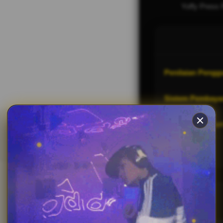
Yoffy Press 
Penilaian Pengg
Sistem Pembaya
Layanan Suppor
+4 lebih
banyak
Platform