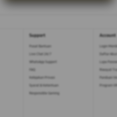
Support
Account
Pusat Bantuan
Login Mem
Live Chat 24/7
Daftar Aku
WhatsApp Support
Lupa Passw
FAQ
Riwayat Tr
Kebijakan Privasi
Panduan Ver
Syarat & Ketentuan
Program VI
Responsible Gaming