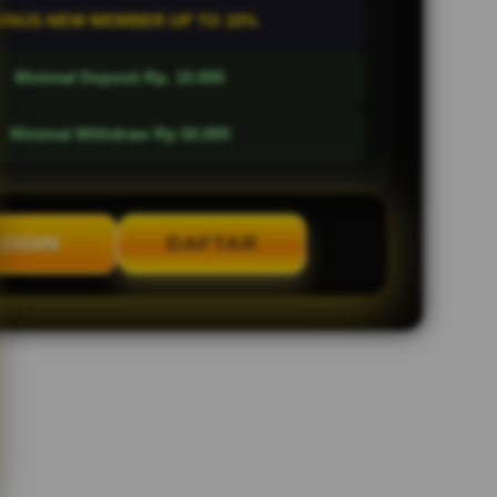
ONUS NEW MEMBER UP TO 10%
Minimal Deposit Rp. 10.000
Minimal Withdraw Rp 50.000
LOGIN
DAFTAR