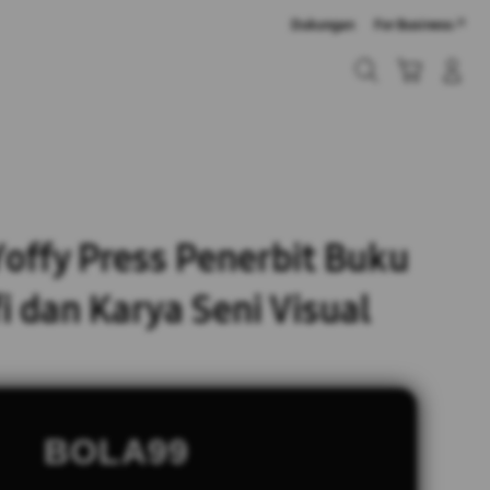
Dukungan
For Business
Cari
Troli
Login/Sign-Up
Cari
offy Press Penerbit Buku
i dan Karya Seni Visual
BOLA99