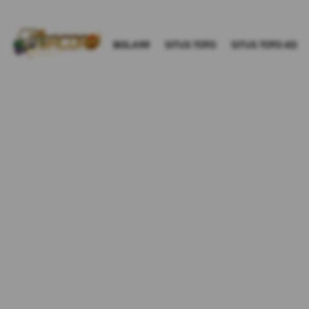
Skip
to
content
BOLA99
SITUS TOTO
SITUS TOTO 4D