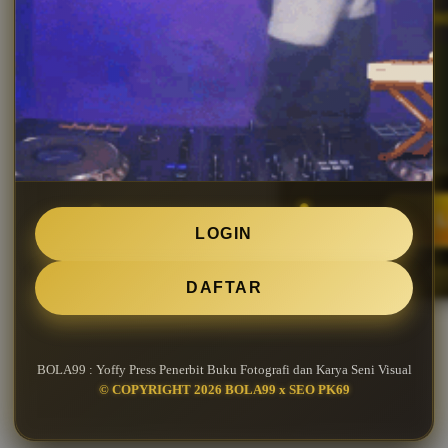
B
LOGIN
DAFTAR
BOLA99 : Yoffy Press Penerbit Buku Fotografi dan Karya Seni Visual
© COPYRIGHT 2026 BOLA99 x SEO PK69