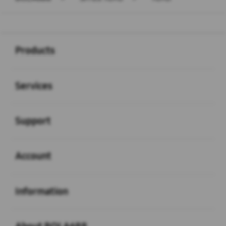
Buka
Footer Navigation
Products
Buka
Services
Buka
Support
Buka
Account
Buka
Information
Buka