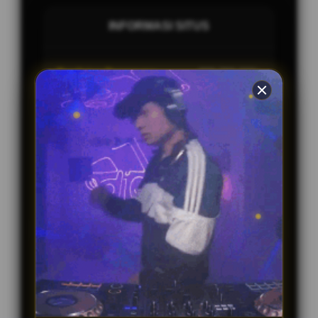
INFORMASI SITUS
Penilaian Pengguna
999.789.333+
Sistem Pembayaran
4 Metode
Layanan Support
24/7
Platform
Multi-Device
PENAWARAN SPESIAL
BONUS NEW MEMBER UP TO 10%