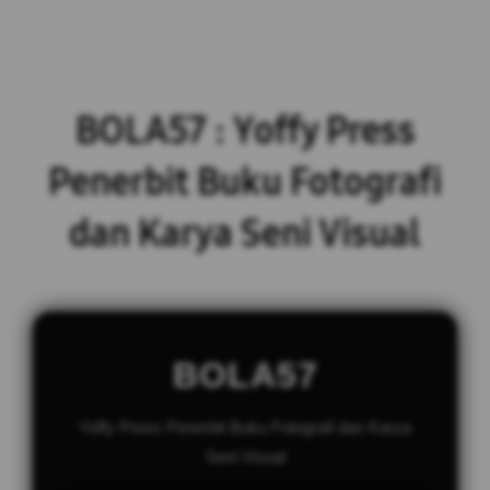
BOLA57 : Yoffy Press
Penerbit Buku Fotografi
dan Karya Seni Visual
BOLA57
Yoffy Press Penerbit Buku Fotografi dan Karya
Seni Visual