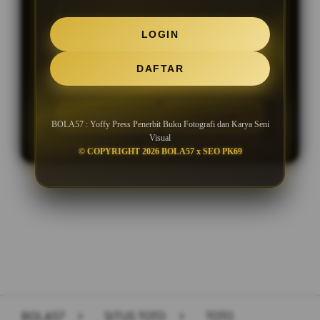
Minimal Deposit Rp. 10.000
LOGIN
Minimal Withdraw Rp 50.000
DAFTAR
LOGIN
DAFTAR
BOLA57 : Yoffy Press Penerbit Buku Fotografi dan Karya Seni
Visual
© COPYRIGHT 2026 BOLA57 x SEO PK69
Layer Popup Close
BOLA57
>
SITUS TOTO
>
TOTO