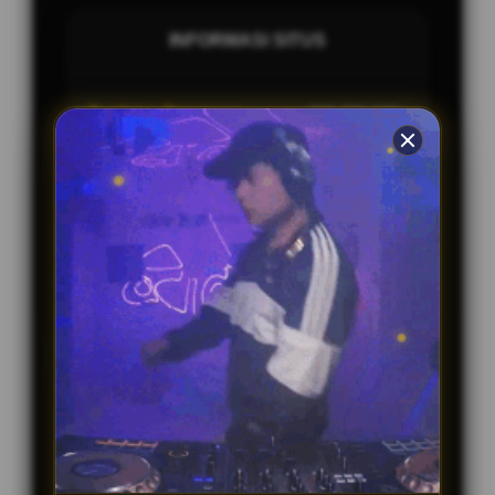
INFORMASI SITUS
Penilaian Pengguna
999.789.333+
Sistem Pembayaran
4 Metode
Layanan Support
24/7
Platform
Multi-Device
PENAWARAN SPESIAL
BONUS NEW MEMBER UP TO 10%