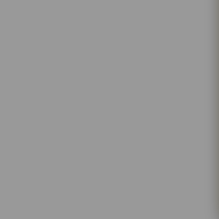
Layer Popup Close