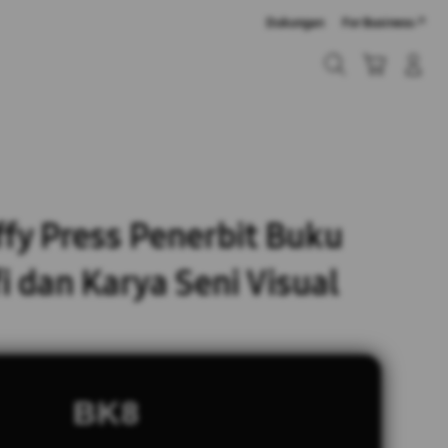
Dukungan
For Business
Cari
Troli
Login/Sign-Up
Cari
ffy Press Penerbit Buku
i dan Karya Seni Visual
BK8