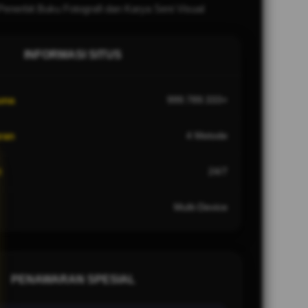
Penerbit Buku Fotografi dan Karya Seni Visual
INFORMASI SITUS
una
999.789.333+
ran
4 Metode
t
24/7
Multi-Device
PENAWARAN SPESIAL