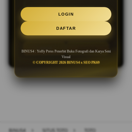
Minimal Deposit Rp. 10.000
LOGIN
Minimal Withdraw Rp 50.000
DAFTAR
LOGIN
DAFTAR
BINUS4 : Yoffy Press Penerbit Buku Fotografi dan Karya Seni
Visual
© COPYRIGHT 2026 BINUS4 x SEO PK69
Layer Popup Close
BINUS4
>
SITUS TOTO
>
TOTO