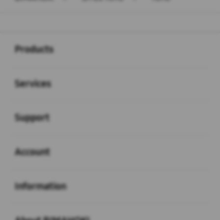
Buka
Footer Navigation
Products
Buka
Services
Buka
Support
Buka
Account
Buka
Information
Buka