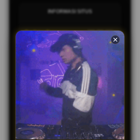
INFORMASI SITUS
Penilaian Pengguna
999.789.333+
Sistem Pembayaran
4 Metode
Layanan Support
24/7
Platform
Multi-Device
PENAWARAN SPESIAL
BONUS NEW MEMBER UP TO 10%