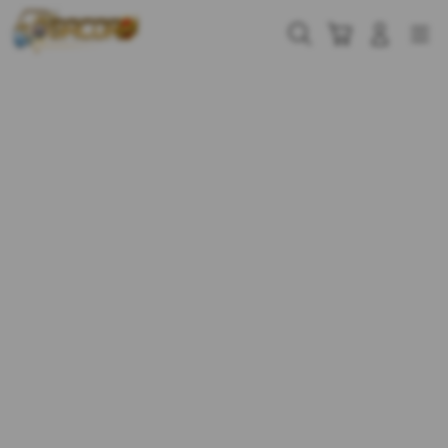
Skip
to
Cari
Troli
Login
Navigation
content