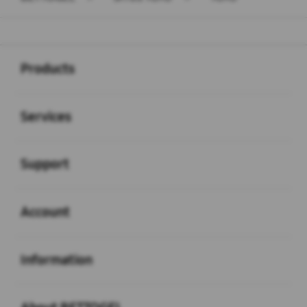
Buka
Footer Navigation
Products
Buka
Services
Buka
Support
Buka
Account
Buka
Information
Buka