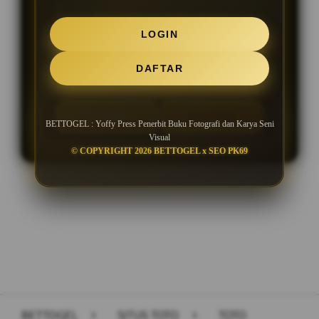
Minimal Deposit Rp. 10.000
LOGIN
Minimal Withdraw Rp 50.000
DAFTAR
LOGIN
DAFTAR
BETTOGEL : Yoffy Press Penerbit Buku Fotografi dan Karya Seni
Visual
© COPYRIGHT 2026 BETTOGEL x SEO PK69
Layer Popup Close
BETTOGEL
>
SITUS TOTO
>
TOTO