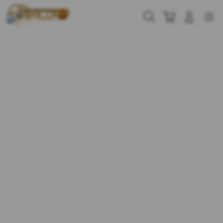
Skip
to
Cari
Troli
Login
Navigation
content