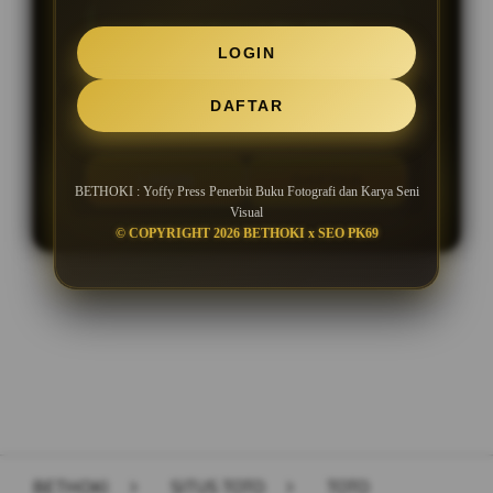
Minimal Deposit Rp. 10.000
LOGIN
Minimal Withdraw Rp 50.000
DAFTAR
LOGIN
DAFTAR
BETHOKI : Yoffy Press Penerbit Buku Fotografi dan Karya Seni
Visual
© COPYRIGHT 2026 BETHOKI x SEO PK69
Layer Popup Close
BETHOKI
>
SITUS TOTO
>
TOTO