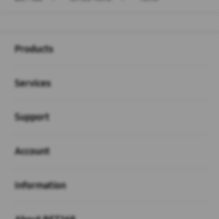
Buka
Footer Navigation
Products
Buka
Services
Buka
Support
Buka
Account
Buka
Information
Buka