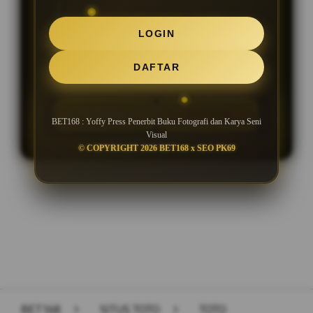
Minimal Deposit Rp. 10.000
LOGIN
Minimal Withdraw Rp 50.000
DAFTAR
LOGIN
DAFTAR
BET168 : Yoffy Press Penerbit Buku Fotografi dan Karya Seni
Visual
© COPYRIGHT 2026 BET168 x SEO PK69
Layer Popup Close
BET168
>
SITUS TOTO
>
TOTO