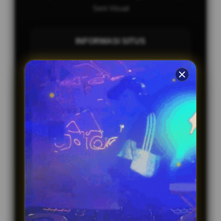
Seni Visual
INFORMASI SITUS
Penilaian Pengguna
999.789.333+
Sistem Pembayaran
4 Metode
Layanan Support
24/7
Platform
Multi-Device
PENAWARAN SPESIAL