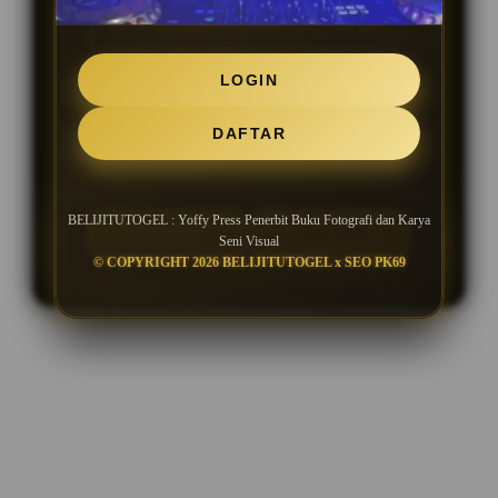
BONUS NEW MEMBER UP TO 10%
LOGIN
Minimal Deposit Rp. 10.000
DAFTAR
Minimal Withdraw Rp 50.000
BELIJITUTOGEL : Yoffy Press Penerbit Buku Fotografi dan Karya
LOGIN
DAFTAR
Seni Visual
© COPYRIGHT 2026 BELIJITUTOGEL x SEO PK69
Layer Popup Close