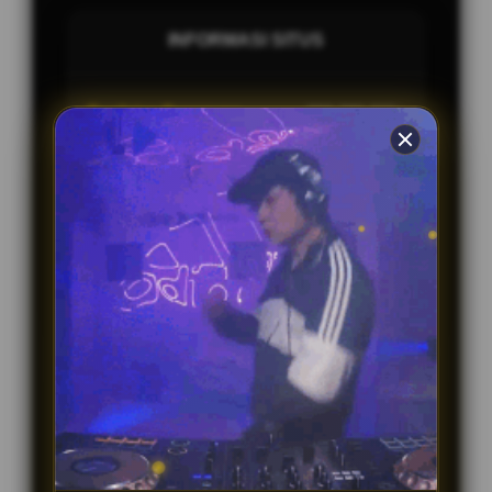
INFORMASI SITUS
Penilaian Pengguna
999.789.333+
Sistem Pembayaran
4 Metode
Layanan Support
24/7
Platform
Multi-Device
PENAWARAN SPESIAL
BONUS NEW MEMBER UP TO 10%