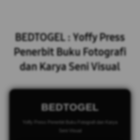
BEDTOGEL : Yoffy Press
Penerbit Buku Fotografi
dan Karya Seni Visual
BEDTOGEL
Yoffy Press Penerbit Buku Fotografi dan Karya
Seni Visual