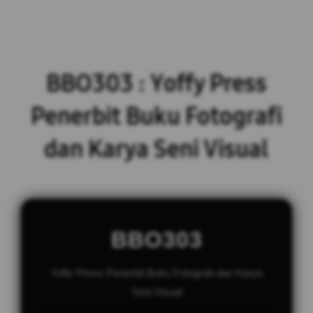
BBO303 : Yoffy Press
Penerbit Buku Fotografi
dan Karya Seni Visual
BBO303
Yoffy Press Penerbit Buku Fotografi dan Karya
Seni Visual